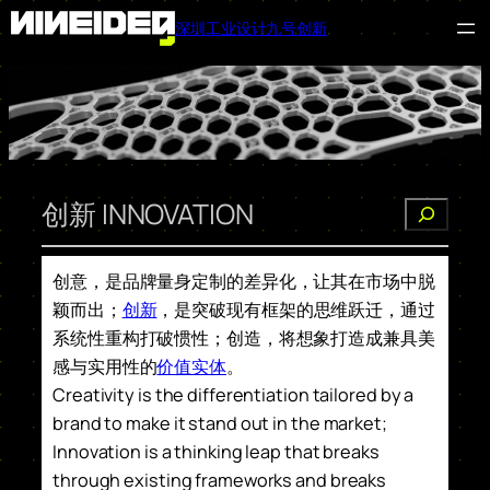
深圳工业设计九号创新
跳
至
内
容
创新 INNOVATION
搜
索
创意，是品牌量身定制的差异化，让其在市场中脱
颖而出；
创新
，是突破现有框架的思维跃迁，通过
系统性重构打破惯性；创造，将想象打造成兼具美
感与实用性的
价值实体
。
Creativity is the differentiation tailored by a
brand to make it stand out in the market;
Innovation is a thinking leap that breaks
through existing frameworks and breaks