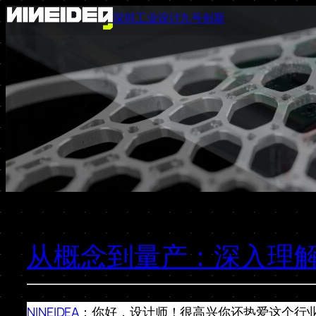
跳
深圳工业设计九号创新
至
内
容
从概念到量产：深入理
NINEIDEA
：你好，设计师！很高兴你还热爱这个行