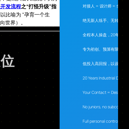
观开发流程
之“打怪升级”指
对接人 = 设计师 = 全程
比喻为 “孕育一个生
绝无新人练手、无转包、
走向世界）。
全程本人操盘，20年经验
专为初创、预算有限、需
定位
低投入高回报，以设计落
20 Years Industrial Desig
Your Contact = Designer 
No juniors, no subcontrac
Full personal control, 20 y