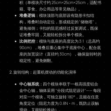
积（单模块尺寸约 25cm×25cm×25cm，适配书
籍、零食、办公用品等常见物品）。
堆叠逻辑
：模块顶部与底部设有隐形卡扣结
构，堆叠时自动定位，形成稳定的 “储物塔”，
避免倾倒；卡扣的阻尼感经过反复调试，既保
证堆叠牢固，又能轻松拆分单个模块。
比例把控
：模块与底座的高度比为 3:1（总高约
90cm），堆叠后重心集中于底座中心，配合底
座的加宽设计（直径约 30cm），确保旋转时的
稳定性，避免侧翻。
2. 旋转结构：起重机摆动的功能化演绎
中心轴系统
：四个模块串联于一根高强度铝合
金中心轴，轴体采用 “分段式阻尼设计”—— 每段
对应一个模块，可独立旋转 180°，且能在任意
角度定位（阻尼力度为 0.8N・m，既防止误触
滑动，又能轻松推动）。