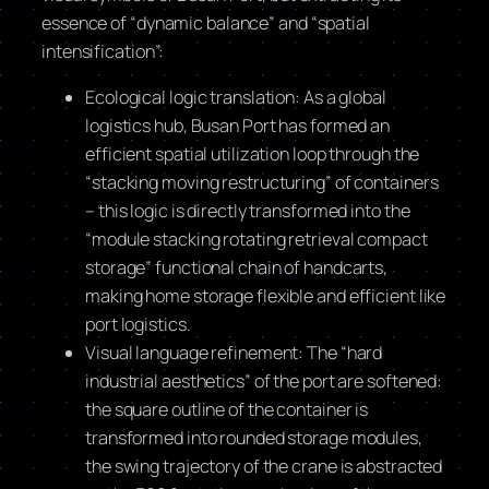
essence of “dynamic balance” and “spatial
intensification”:
Ecological logic translation: As a global
logistics hub, Busan Port has formed an
efficient spatial utilization loop through the
“stacking moving restructuring” of containers
– this logic is directly transformed into the
“module stacking rotating retrieval compact
storage” functional chain of handcarts,
making home storage flexible and efficient like
port logistics.
Visual language refinement: The “hard
industrial aesthetics” of the port are softened:
the square outline of the container is
transformed into rounded storage modules,
the swing trajectory of the crane is abstracted