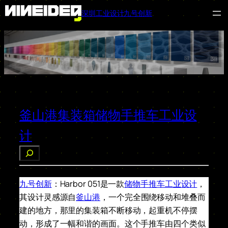
深圳工业设计九号创新
跳
至
内
容
釜山港集装箱储物手推车工业设
计
搜
索
九号创新
：Harbor 051是一款
储物手推车工业设计
，
其设计灵感源自
釜山港
，一个完全围绕移动和堆叠而
建的地方，那里的集装箱不断移动，起重机不停摆
动，形成了一幅和谐的画面。这个手推车由四个类似