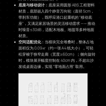
底座与移动设计
：底座采用圆形 ABS 工程塑料
材质，底部嵌入四个静音万向轮（直径 5cm，
带刹车功能），既呼应港口起重机的 “移动底
座”，又满足家居场景的灵活移动需求 —— 推动
时噪音≤30dB，适配木地板、地毯等多种地面
材质。
空间适配优化
：当模块完全堆叠时，整体占地
面积仅为 0.09㎡（约一张 A4 纸大小），可轻
松穿梭于狭窄走廊（宽度≥60cm）；侧向旋转
时，模块展开幅度控制在 40cm 内，不超出沙
发或桌面边缘，实现 “零地面占用” 取用。