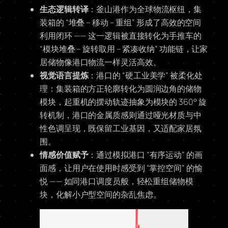
生态逻辑转译
：釜山港作为全球物流枢纽，集
装箱的 “堆叠 – 移动 – 重组” 形成了高效的空间
利用闭环 —— 这一逻辑被直接转化为手推车的
“模块堆叠 – 旋转取用 – 紧凑收纳” 功能链，让家
居储物像港口物流一样灵活高效。
视觉语言提炼
：港口的 “硬工业美学” 被柔化处
理：集装箱的方正轮廓转化为圆润边角的储物
模块，起重机的摆动轨迹抽象为模块的 360° 旋
转机制，港口的金属质感则通过哑光材质与中
性色调呈现，既保留工业基因，又适配家居氛
围。
情感价值赋予
：通过模拟港口 “有序运动” 的画
面感，让用户在使用时感受到 “掌控空间” 的愉
悦 —— 如同港口调度员般，轻松重组储物模
块，化解小户型空间的杂乱焦虑。