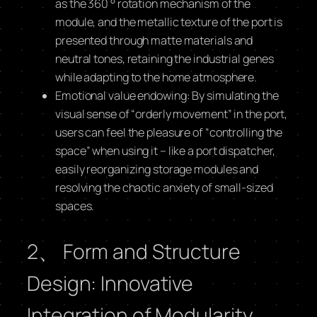
as the 360 ° rotation mechanism of the
module, and the metallic texture of the port is
presented through matte materials and
neutral tones, retaining the industrial genes
while adapting to the home atmosphere.
Emotional value endowing: By simulating the
visual sense of “orderly movement” in the port,
users can feel the pleasure of “controlling the
space” when using it – like a port dispatcher,
easily reorganizing storage modules and
resolving the chaotic anxiety of small-sized
spaces.
2、 Form and Structure
Design: Innovative
Integration of Modularity