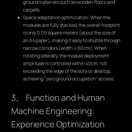
ground materials such as wooden floors and
carpets.
Space adaptation optimization: When the
modules are fully stacked, the overall footprint
is only 0.09 square meters (about the size of
an A4 paper), making it easy to shuttle through
narrow corridors (width ≥ 60cm); When
rotating laterally, the module deployment
amplitude is controlled within 40cm, not
exceeding the edge of the sofa or desktop,
achieving “zero ground occupation” access.
3、 Function and Human
Machine Engineering:
Experience Optimization