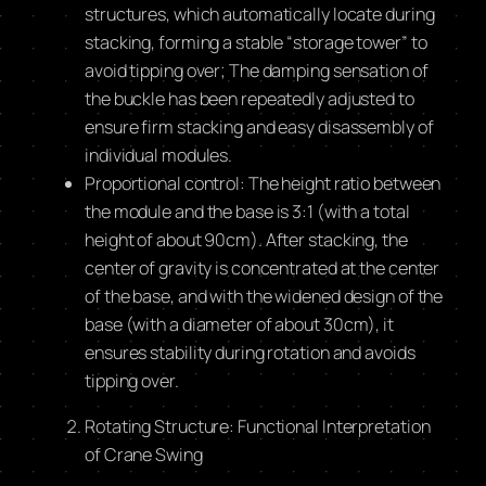
structures, which automatically locate during
stacking, forming a stable “storage tower” to
avoid tipping over; The damping sensation of
the buckle has been repeatedly adjusted to
ensure firm stacking and easy disassembly of
individual modules.
Proportional control: The height ratio between
the module and the base is 3:1 (with a total
height of about 90cm). After stacking, the
center of gravity is concentrated at the center
of the base, and with the widened design of the
base (with a diameter of about 30cm), it
ensures stability during rotation and avoids
tipping over.
Rotating Structure: Functional Interpretation
of Crane Swing