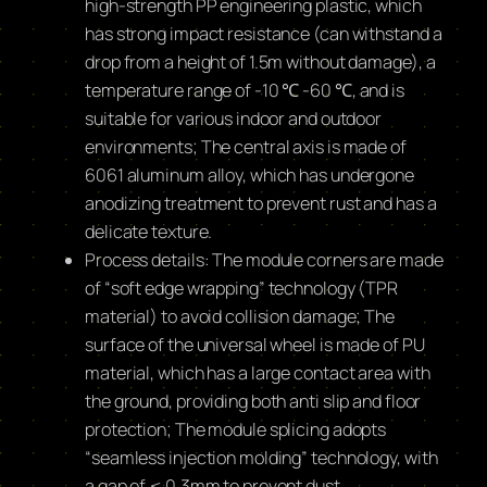
high-strength PP engineering plastic, which
has strong impact resistance (can withstand a
drop from a height of 1.5m without damage), a
temperature range of -10 ℃ -60 ℃, and is
suitable for various indoor and outdoor
environments; The central axis is made of
6061 aluminum alloy, which has undergone
anodizing treatment to prevent rust and has a
delicate texture.
Process details: The module corners are made
of “soft edge wrapping” technology (TPR
material) to avoid collision damage; The
surface of the universal wheel is made of PU
material, which has a large contact area with
the ground, providing both anti slip and floor
protection; The module splicing adopts
“seamless injection molding” technology, with
a gap of ≤ 0.3mm to prevent dust