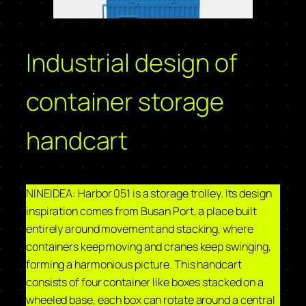
Industrial design of
container storage
handcart
NINEIDEA: Harbor 051 is a storage trolley. Its design
inspiration comes from Busan Port, a place built
entirely around movement and stacking, where
containers keep moving and cranes keep swinging,
forming a harmonious picture. This handcart
consists of four container like boxes stacked on a
wheeled base, each box can rotate around a central