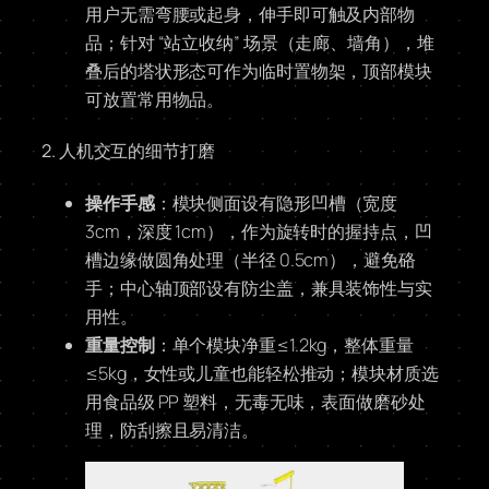
用户无需弯腰或起身，伸手即可触及内部物
品；针对 “站立收纳” 场景（走廊、墙角），堆
叠后的塔状形态可作为临时置物架，顶部模块
可放置常用物品。
2. 人机交互的细节打磨
操作手感
：模块侧面设有隐形凹槽（宽度
3cm，深度 1cm），作为旋转时的握持点，凹
槽边缘做圆角处理（半径 0.5cm），避免硌
手；中心轴顶部设有防尘盖，兼具装饰性与实
用性。
重量控制
：单个模块净重≤1.2kg，整体重量
≤5kg，女性或儿童也能轻松推动；模块材质选
用食品级 PP 塑料，无毒无味，表面做磨砂处
理，防刮擦且易清洁。