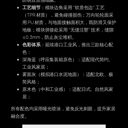
防锈且质感细腻。
工艺细节
：模块边角采用 “软质包边” 工艺
（TPR 材质），避免碰撞损伤；万向轮轮面采
用 PU 材质，与地面接触面积大，既防滑又保护
地板；模块拼接处采用 “无缝注塑” 技术，缝隙
≤0.3mm，防止灰尘堆积。
色彩体系
：延续港口工业风，推出三款核心配
色：
深海蓝（呼应集装箱原色）：适配现代简约、
工业风家居；
雾面灰（模拟港口水泥地面）：适配北欧、极
简风格；
原木色（中和工业感）：适配日式、自然风家
居；
所有配色均采用哑光喷涂，避免反光刺眼，提升家居
融合度。