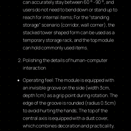
can accurately stay between 60 ° -90 °, and
users do not need to bend down or stand up to
reach for internal items; For the “standing
storage” scenario (corridor, wall corner), the
stacked tower shaped form can be used as a
temporary storage rack, and the top module
can hold commonly used items.
Polishing the details of human-computer
interaction
Operating feel: The module is equipped with
an invisible groove on the side (width 3cm,
depth 1cm) as a grip point during rotation. The
edge of the groove is rounded (radius 0.5cm)
to avoid hurting the hands; The top of the
central axis is equipped with a dust cover,
which combines decoration and practicality.