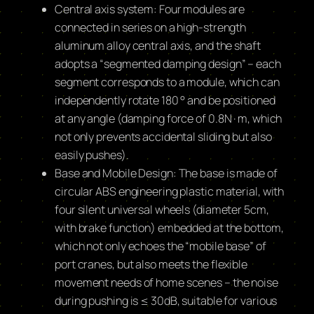
Central axis system: Four modules are
connected in series on a high-strength
aluminum alloy central axis, and the shaft
adopts a “segmented damping design” – each
segment corresponds to a module, which can
independently rotate 180 ° and be positioned
at any angle (damping force of 0.8N · m, which
not only prevents accidental sliding but also
easily pushes).
Base and Mobile Design: The base is made of
circular ABS engineering plastic material, with
four silent universal wheels (diameter 5cm,
with brake function) embedded at the bottom,
which not only echoes the “mobile base” of
port cranes, but also meets the flexible
movement needs of home scenes – the noise
during pushing is ≤ 30dB, suitable for various