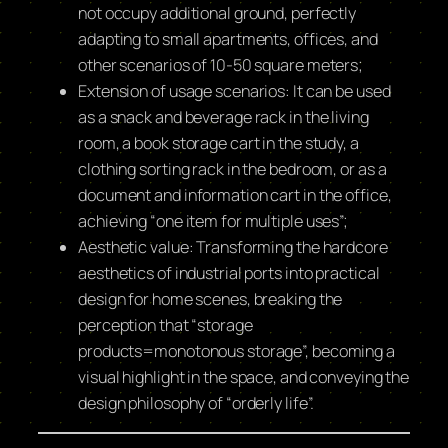
not occupy additional ground, perfectly
adapting to small apartments, offices, and
other scenarios of 10-50 square meters;
Extension of usage scenarios: It can be used
as a snack and beverage rack in the living
room, a book storage cart in the study, a
clothing sorting rack in the bedroom, or as a
document and information cart in the office,
achieving “one item for multiple uses”;
Aesthetic value: Transforming the hardcore
aesthetics of industrial ports into practical
design for home scenes, breaking the
perception that “storage
products=monotonous storage”, becoming a
visual highlight in the space, and conveying the
design philosophy of “orderly life”.