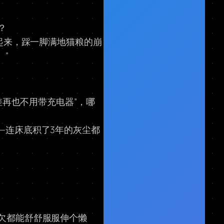
？
晨起来，踩一脚满地猫粮的崩
”
差再也不用带充电器”，哪
—连床底积了3年的灰尘都
哈欠都能舒舒服服伸个懒