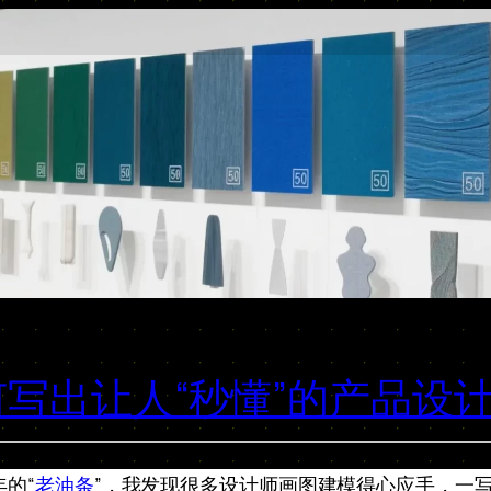
写出让人“秒懂”的产品设
的“
老油条
”，我发现很多设计师画图建模得心应手，一