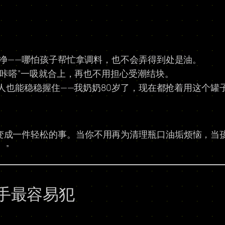
净净——哪怕孩子帮忙拿调料，也不会弄得到处是油。
盖“咔嗒”一吸就合上，再也不用担心受潮结块。
老人也能稳稳握住——我奶奶80岁了，现在都抢着用这个罐
变成一件轻松的事。当你不用再为清理瓶口油垢烦恼，当
。”
手最容易犯