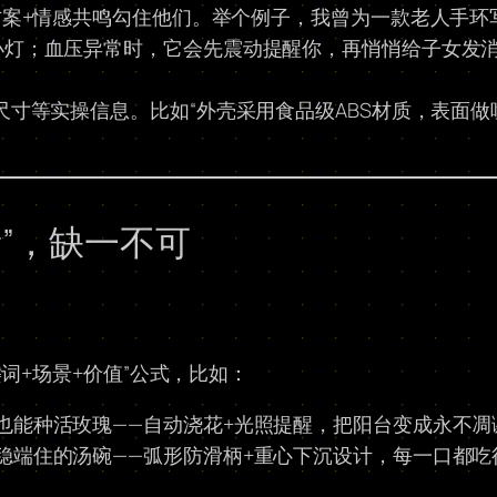
方案+情感共鸣勾住他们。举个例子，我曾为一款老人手环
小灯；血压异常时，它会先震动提醒你，再悄悄给子女发
尺寸等实操信息。比如“外壳采用食品级ABS材质，表面
”，缺一不可
词+场景+价值”公式，比如：
也能种活玫瑰——自动浇花+光照提醒，把阳台变成永不凋
稳端住的汤碗——弧形防滑柄+重心下沉设计，每一口都吃