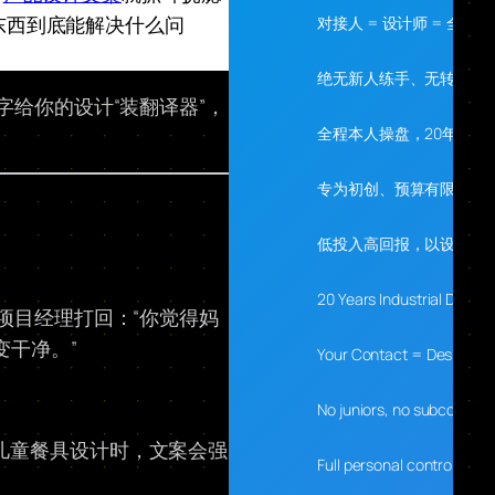
这东西到底能解决什么问
对接人 = 设计师 = 全程
绝无新人练手、无转包、
给你的设计“装翻译器”，
全程本人操盘，20年经验
专为初创、预算有限、需
低投入高回报，以设计落
20 Years Industrial Desig
项目经理打回：“你觉得妈
变干净。”
Your Contact = Designer 
No juniors, no subcontrac
儿童餐具设计时，文案会强
Full personal control, 20 y