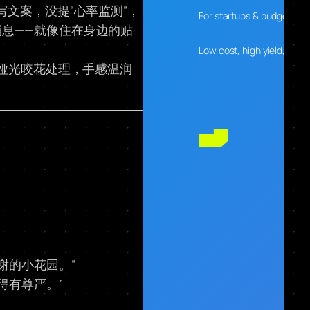
写文案，没提“心率监测”，
For startups & budget-con
消息——就像住在身边的贴
Low cost, high yield, desig
做哑光咬花处理，手感温润
谢的小花园。”
得有尊严。”