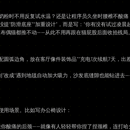
冲奶粉时不用反复试水温？还是让程序员久坐时腰椎不酸痛
没提“防滑底座”“加重设计”，而是写：“你有没有试过凌
布偶猫都推不动——从此不用再跟在猫屁股后面收拾残局。
搭配圆弧边角，放在客厅像件装饰品”“充电1次续航7天，出
”改成“遇到地毯自动加大吸力，沙发底缝隙也能钻进去—
。
段使用场景。比如写办公椅设计：
托住你酸痛的后颈——就像有人轻轻帮你捏了捏颈椎，连打