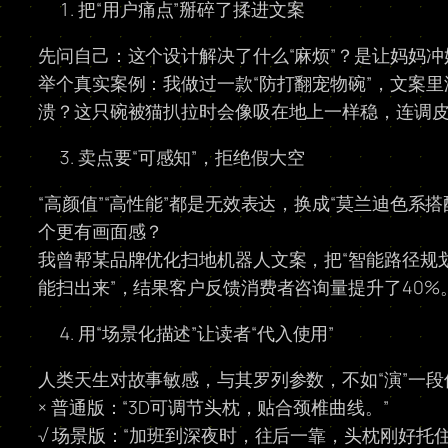
把“用户痛点”掰碎了揉进文案
先问自己：这个设计解决了什么“麻烦”？是让妈妈
举个真实案例：我做过一款“防打翻宠物碗”，文案里
溃？这只碗被猫扒拉时会像吸在地上一样稳，连调皮
卖点要“可感知”，拒绝假大空
“高颜值”“高性能”都是无效表达，换成“莫兰迪色系
个更有画面感？
我曾帮某品牌优化扫地机器人文案，把“智能路径规划
能扫出来”，结果客户反馈消费者咨询量提升了40%
用“场景化描述”让读者“代入使用”
人类天生对故事敏感，与其罗列参数，不如“演”一
× 普通版：“3D可调节头枕，贴合颈椎曲线。”
√ 场景版：“加班到深夜时，往后一靠，头枕刚好