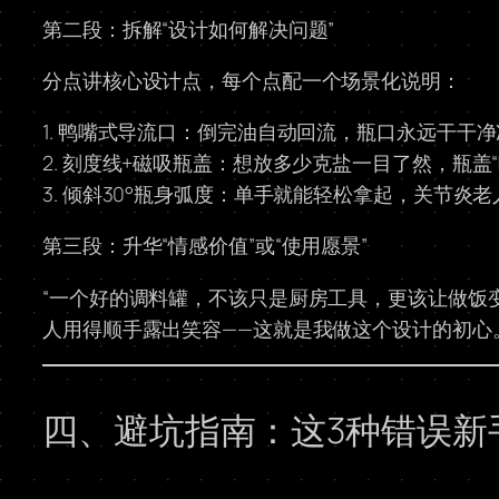
第二段：拆解“设计如何解决问题”
分点讲核心设计点，每个点配一个场景化说明：
1. 鸭嘴式导流口：倒完油自动回流，瓶口永远干干
2. 刻度线+磁吸瓶盖：想放多少克盐一目了然，瓶
3. 倾斜30°瓶身弧度：单手就能轻松拿起，关节炎
第三段：升华“情感价值”或“使用愿景”
“一个好的调料罐，不该只是厨房工具，更该让做饭
人用得顺手露出笑容——这就是我做这个设计的初心
四、避坑指南：这3种错误新