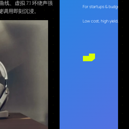
线、虚拟 7.1 环绕声强
For startups & budget-con
一键调用即刻沉浸。
Low cost, high yield, desig