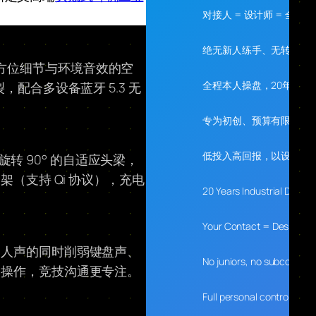
对接人 = 设计师 = 全程
绝无新人练手、无转包、
道的方位细节与环境音效的空
全程本人操盘，20年经验
，配合多设备蓝牙 5.3 无
专为初创、预算有限、需
低投入高回报，以设计落
转 90° 的自适应头梁，
（支持 Qi 协议），充电
20 Years Industrial Desig
Your Contact = Designer 
捕捉人声的同时削弱键盘声、
No juniors, no subcontrac
动操作，竞技沟通更专注。
Full personal control, 20 y