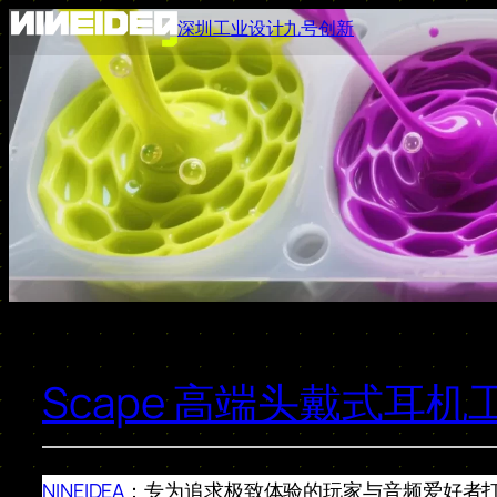
跳
深圳工业设计九号创新
至
内
容
Scape 高端头戴式耳机
NINEIDEA
：专为追求极致体验的玩家与音频爱好者打造