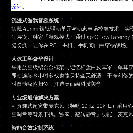
设计
。
沉浸式游戏音频系统
搭载 40mm 镀钛驱动单元与动态声场校准技术，实现
间层次。独家「游戏模式」通过 aptX Low Late
缝切换，让你在 PC、主机、手机间自由穿梭战场。
人体工学奢华设计
采用航空级铝合金框架与记忆棉蛋白皮耳罩，单耳仅重 2
即使连续 8 小时激战也能保持全天舒适。干净利落
时自动吸附归位，打造桌面级科技美学。
专业级通信解决方案
可拆卸式超宽带麦克风（频响 20Hz-20kHz）采
空调音等背景干扰。独家「翻转静音」功能：麦克
智能音效定制系统