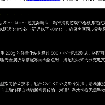
 20Hz-40kHz 超宽频响应，精准捕捉游戏中枪械弹
ncy 低延迟传输协议（延迟低至 40ms），确保声画同步零割裂
60g 的轻量化结构经过 500 + 小时佩戴测试，搭配可旋
的哑光金属线条搭配雾面织物点缀，搭配磁吸式无线充电支架
用心型指向拾音技术，配合 CVC 8.0 环境降噪算法，清晰
风向上翻转即自动切断音频传输，对话与游戏切换无需手