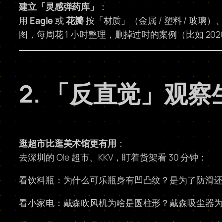
建立「灵感弹药库」
：
用
Eagle
或
花瓣
按「材质」（金属 / 塑料 / 玻璃）
图，每周花 1 小时整理，删掉过时的案例（比如 20
2. 「反直觉」观
逛超市比逛美术馆更有用
：
去深圳的 Ole 超市、KKV，盯着货架看 30 分钟：
看饮料瓶：为什么可乐瓶身有凹凸纹？是为了防滑
看小家电：戴森吹风机为啥是圆柱形？戴森吸尘器