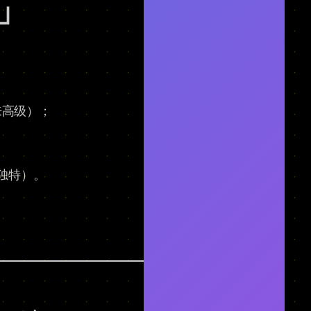
」
来高级）；
独特）。