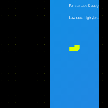
For startups & budget-con
Low cost, high yield, desig