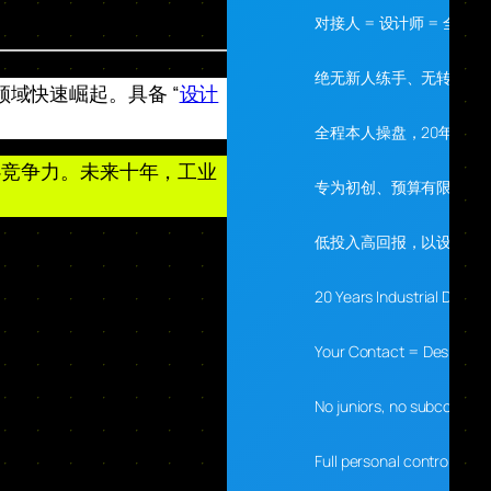
对接人 = 设计师 = 全程
绝无新人练手、无转包、
领域快速崛起。具备 “
设计
全程本人操盘，20年经验
心竞争力。未来十年，工业
专为初创、预算有限、需
。
低投入高回报，以设计落
20 Years Industrial Desig
Your Contact = Designer 
No juniors, no subcontrac
Full personal control, 20 y