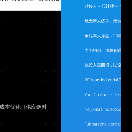
对接人 = 设计师 = 全程
绝无新人练手、无转包、
全程本人操盘，20年经验
专为初创、预算有限、需
低投入高回报，以设计落
20 Years Industrial Desig
Your Contact = Designer 
、成本优化（供应链对
No juniors, no subcontrac
Full personal control, 20 y