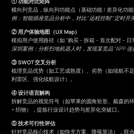
① 功能对比矩阵
横向列竞品，纵向列功能点（基础功能 / 差异化功能
例：智能插座竞品分析中，对比 “远程控制”“定时开关
② 用户体验地图（UX Map）
模拟用户使用路径（如 “购买 – 拆箱 – 首次配对 
深圳案例：分析扫地机器人时，发现某竞品 “APP 
③ SWOT 交叉分析
梳理竞品优势（如工艺成熟度）、劣势（如续航不
利雷区、强化续航设计）。
④ 设计语言解构
拆解竞品的视觉符号（如苹果的圆角矩形、戴森的环形出
+ 织物），提炼行业设计趋势与差异化突破口。
⑤ 技术可行性评估
针对竞品核心技术（如快充方案、降噪算法），联合硬