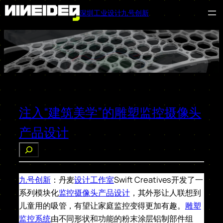
深圳工业设计九号创新
跳
至
内
容
注入“建筑美学”的雕塑监控摄像头
产品设计
搜
索
九号创新
：丹麦
设计工作室
Swift Creatives开发了一
系列模块化
监控摄像头产品设计
，其外形让人联想到
儿童用的吸管，有望让家庭监控变得更加有趣。
雕塑
监控系统
由不同形状和功能的粉末涂层铝制部件组