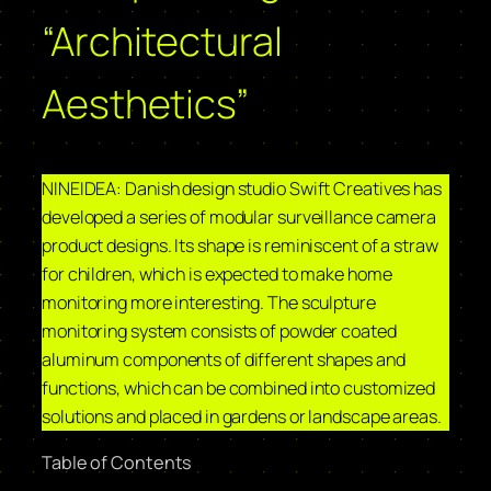
“Architectural
Aesthetics”
NINEIDEA: Danish design studio Swift Creatives has
developed a series of modular surveillance camera
product designs. Its shape is reminiscent of a straw
for children, which is expected to make home
monitoring more interesting. The sculpture
monitoring system consists of powder coated
aluminum components of different shapes and
functions, which can be combined into customized
solutions and placed in gardens or landscape areas.
Table of Contents