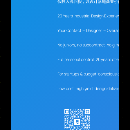
低投入高回报，以设计落地商业价值
20 Years Industrial Design Experience
Your Contact = Designer = Overall Lead
No juniors, no subcontract, no gimmicks
Full personal control, 20 years of experti
For startups & budget-conscious clients
Low cost, high yield, design delivers real