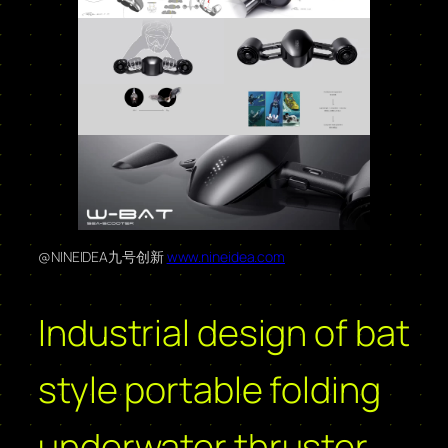
@NINEIDEA九号创新
www.nineidea.com
Industrial design of bat
style portable folding
underwater thruster