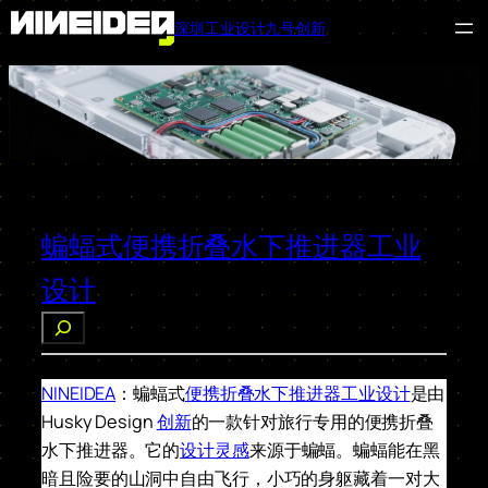
深圳工业设计九号创新
跳
至
内
容
蝙蝠式便携折叠水下推进器工业
设计
搜
索
NINEIDEA
：蝙蝠式
便携折叠水下推进器工业设计
是由
Husky Design
创新
的一款针对旅行专用的便携折叠
水下推进器。它的
设计灵感
来源于蝙蝠。蝙蝠能在黑
暗且险要的山洞中自由飞行，小巧的身躯藏着一对大