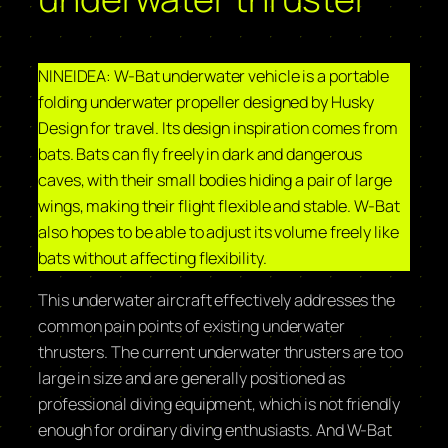
NINEIDEA: W-Bat underwater vehicle is a portable
folding underwater propeller designed by Husky
Design for travel. Its design inspiration comes from
bats. Bats can fly freely in dark and dangerous
caves, with their small bodies hiding a pair of large
wings, making their flight flexible and stable. W-Bat
also hopes to be able to adjust its volume freely like
bats without affecting flexibility.
This underwater aircraft effectively addresses the
common pain points of existing underwater
thrusters. The current underwater thrusters are too
large in size and are generally positioned as
professional diving equipment, which is not friendly
enough for ordinary diving enthusiasts. And W-Bat