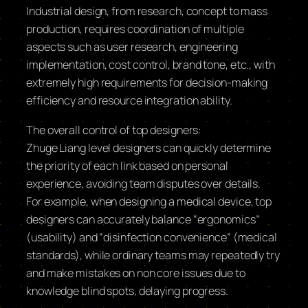
Industrial design, from research, concept to mass
production, requires coordination of multiple
aspects such as user research, engineering
implementation, cost control, brand tone, etc., with
extremely high requirements for decision-making
efficiency and resource integration ability.
The overall control of top designers:
Zhuge Liang level designers can quickly determine
the priority of each link based on personal
experience, avoiding team disputes over details.
For example, when designing a medical device, top
designers can accurately balance “ergonomics”
(usability) and “disinfection convenience” (medical
standards), while ordinary teams may repeatedly try
and make mistakes on non core issues due to
knowledge blind spots, delaying progress.