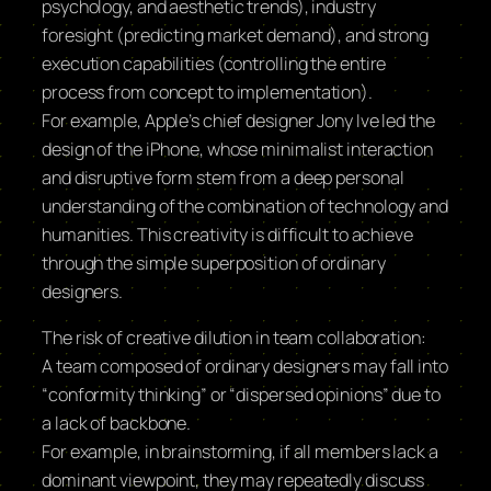
psychology, and aesthetic trends), industry
foresight (predicting market demand), and strong
execution capabilities (controlling the entire
process from concept to implementation).
For example, Apple’s chief designer Jony Ive led the
design of the iPhone, whose minimalist interaction
and disruptive form stem from a deep personal
understanding of the combination of technology and
humanities. This creativity is difficult to achieve
through the simple superposition of ordinary
designers.
The risk of creative dilution in team collaboration:
A team composed of ordinary designers may fall into
“conformity thinking” or “dispersed opinions” due to
a lack of backbone.
For example, in brainstorming, if all members lack a
dominant viewpoint, they may repeatedly discuss