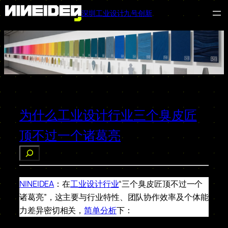
深圳工业设计九号创新
跳
至
内
容
为什么工业设计行业三个臭皮匠
顶不过一个诸葛亮
搜
索
NINEIDEA
：在
工业设计行业
“三个臭皮匠顶不过一个
诸葛亮”，这主要与行业特性、团队协作效率及个体能
力差异密切相关，
简单分析
下：