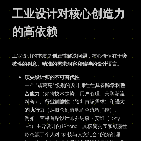
工业设计对核心创造力
的高依赖
工业设计的本质是
创造性解决问题
，核心价值在于
突
破性的创意、精准的需求洞察和独特的设计语言
。
顶尖设计师的不可替代性
：
一个 “诸葛亮” 级别的设计师往往具备
跨学科整
合能力
（如将技术趋势、用户心理、美学潮流
融合）、
行业前瞻性
（预判市场需求）和
强大
的执行力
（从概念到落地的全流程把控）。
例如，苹果首席设计师乔纳森・艾维（Jony
Ive）主导设计的 iPhone，其极简交互和颠覆性
形态源于个人对 “科技与人文结合” 的深刻理