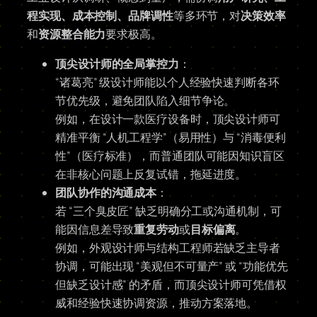
程实现、成本控制、品牌调性
等多环节，对
决策效率
和
资源整合能力
要求极高。
顶尖设计师的全局掌控力
：
“诸葛亮” 级设计师能以个人经验快速判断各环
节优先级，避免团队陷入细节争论。
例如，在设计一款医疗设备时，顶尖设计师可
精准平衡 “人机工程学”（易用性）与 “消毒便利
性”（医疗标准），而普通团队可能因知识盲区
在非核心问题上反复试错，拖延进度。
团队协作的沟通成本
：
若 “三个臭皮匠” 缺乏明确分工或沟通机制，可
能因信息差导致
重复劳动
或
目标偏离
。
例如，外观设计师与结构工程师若缺乏主导者
协调，可能出现 “美观但不可量产” 或 “功能优先
但缺乏设计感” 的矛盾，而顶尖设计师可凭借权
威和经验快速协调资源，推动方案落地。