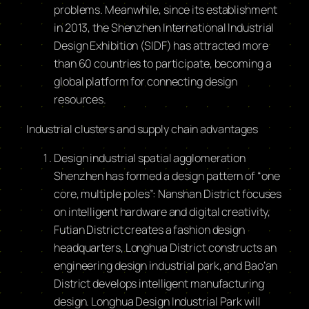
problems. Meanwhile, since its establishment
in 2013, the Shenzhen International Industrial
Design Exhibition (SIDF) has attracted more
than 60 countries to participate, becoming a
global platform for connecting design
resources.
Industrial clusters and supply chain advantages
Design industrial spatial agglomeration
Shenzhen has formed a design pattern of “one
core, multiple poles”: Nanshan District focuses
on intelligent hardware and digital creativity,
Futian District creates a fashion design
headquarters, Longhua District constructs an
engineering design industrial park, and Bao’an
District develops intelligent manufacturing
design. Longhua Design Industrial Park will