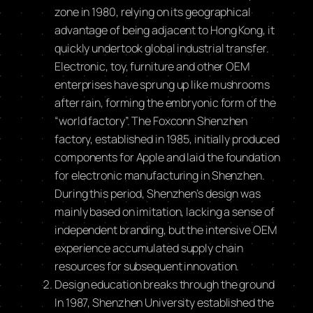
zone in 1980, relying on its geographical
advantage of being adjacent to Hong Kong, it
quickly undertook global industrial transfer.
Electronic, toy, furniture and other OEM
enterprises have sprung up like mushrooms
after rain, forming the embryonic form of the
“world factory”. The Foxconn Shenzhen
factory, established in 1985, initially produced
components for Apple and laid the foundation
for electronic manufacturing in Shenzhen.
During this period, Shenzhen’s design was
mainly based on imitation, lacking a sense of
independent branding, but the intensive OEM
experience accumulated supply chain
resources for subsequent innovation.
Design education breaks through the ground
In 1987, Shenzhen University established the