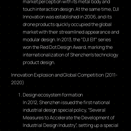
market perception with its metal body and
touch interaction design. At the same time, DJI
Innovation was established in 2006, and its
drone products quickly occupied the global
market with their streamlined appearance and
modular design. In 2013, the “DJI Elf” series
won the Red Dot Design Award, marking the
internationalization of Shenzhen’s technology
product design.
Innovation Explosion and Global Competition (2011-
2020)
Design ecosystem formation
In 2012, Shenzhen issued the first national
industrial design special policy, “Several
Measures to Accelerate the Development of
Industrial Design Industry”, setting up a special