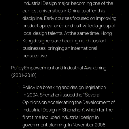
Industrial Design major, becoming one of the
earliest universities in China to offer this
discipline. Early courses focused on improving
product appearance and cultivated a group of
local design talents. At the same time, Hong
Kong designers are heading north to start
businesses, bringing an international
perspective.
Policy Empowerment and Industrial Awakening
(2001-2010)
Policy ice breaking and design legislation
In 2004, Shenzhen issued the “Several
Opinions on Accelerating the Development of
Industrial Design in Shenzhen”, which for the
first time included industrial design in
government planning. In November 2008,