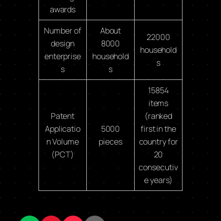
awards
Number of
About
22000
design
8000
household
enterprise
household
s
s
s
15854
items
Patent
(ranked
Applicatio
5000
first in the
n Volume
pieces
country for
(PCT)
20
consecutiv
e years)