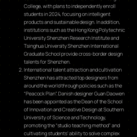
College, with plans to independently enroll
students in 2024, focusing on intelligent
products and sustainable design. In addition,
institutions such as the Hong Kong Polytechnic
University Shenzhen Research Institute and
Tsinghua University Shenzhen International
Graduate School provide cross-border design
talents for Shenzhen.
International talent attraction and cultivation
Shenzhen has attracted top designers from
around the world through policies such as the
“Peacock Plan”. Danish designer Guan Daowen
has been appointed as the Dean of the School
of Innovation and Creative Design at Southern
University of Science and Technology,
promoting the “studio teaching method” and
cultivating students’ ability to solve complex