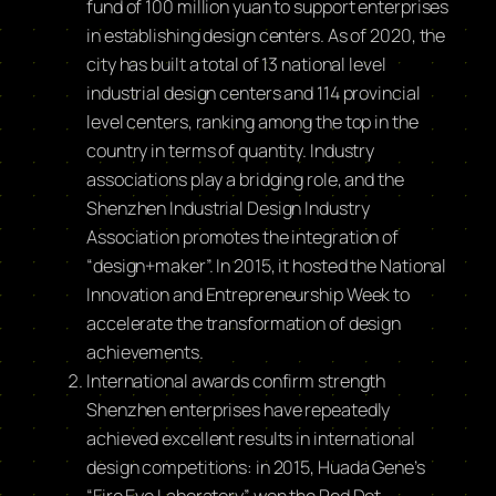
fund of 100 million yuan to support enterprises
in establishing design centers. As of 2020, the
city has built a total of 13 national level
industrial design centers and 114 provincial
level centers, ranking among the top in the
country in terms of quantity. Industry
associations play a bridging role, and the
Shenzhen Industrial Design Industry
Association promotes the integration of
“design+maker”. In 2015, it hosted the National
Innovation and Entrepreneurship Week to
accelerate the transformation of design
achievements.
International awards confirm strength
Shenzhen enterprises have repeatedly
achieved excellent results in international
design competitions: in 2015, Huada Gene’s
“Fire Eye Laboratory” won the Red Dot