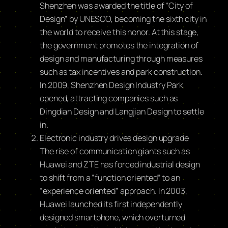
Shenzhen was awarded the title of “City of
Design” by UNESCO, becoming the sixth city in
the world to receive this honor. At this stage,
the government promotes the integration of
design and manufacturing through measures
such as tax incentives and park construction.
In 2009, Shenzhen Design Industry Park
opened, attracting companies such as
Dingdian Design and Langjian Design to settle
in.
Electronic industry drives design upgrade
The rise of communication giants such as
Huawei and ZTE has forced industrial design
to shift from a “function oriented” to an
“experience oriented” approach. In 2003,
Huawei launched its first independently
designed smartphone, which overturned