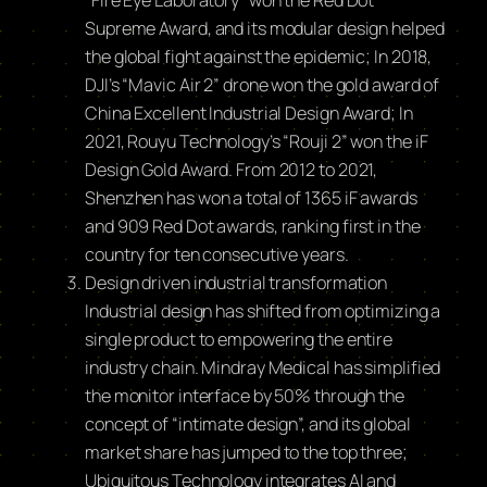
Supreme Award, and its modular design helped
the global fight against the epidemic; In 2018,
DJI’s “Mavic Air 2” drone won the gold award of
China Excellent Industrial Design Award; In
2021, Rouyu Technology’s “Rouji 2” won the iF
Design Gold Award. From 2012 to 2021,
Shenzhen has won a total of 1365 iF awards
and 909 Red Dot awards, ranking first in the
country for ten consecutive years.
Design driven industrial transformation
Industrial design has shifted from optimizing a
single product to empowering the entire
industry chain. Mindray Medical has simplified
the monitor interface by 50% through the
concept of “intimate design”, and its global
market share has jumped to the top three;
Ubiquitous Technology integrates AI and