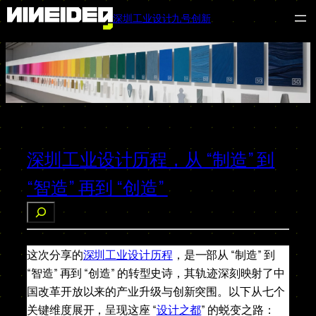
深圳工业设计九号创新
跳
至
内
容
深圳工业设计历程，从 “制造” 到
“智造” 再到 “创造”
搜
索
这次分享的
深圳工业设计历程
，是一部从 “制造” 到
“智造” 再到 “创造” 的转型史诗，其轨迹深刻映射了中
国改革开放以来的产业升级与创新突围。以下从七个
关键维度展开，呈现这座 “
设计之都
” 的蜕变之路：