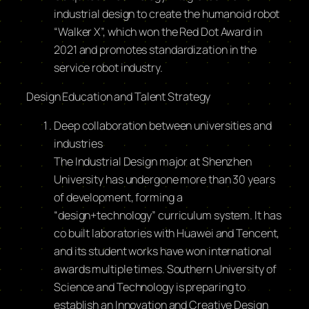
industrial design to create the humanoid robot
“Walker X”, which won the Red Dot Award in
2021 and promotes standardization in the
service robot industry.
Design Education and Talent Strategy
Deep collaboration between universities and
industries
The Industrial Design major at Shenzhen
University has undergone more than 30 years
of development, forming a
“design+technology” curriculum system. It has
co built laboratories with Huawei and Tencent,
and its student works have won international
awards multiple times. Southern University of
Science and Technology is preparing to
establish an Innovation and Creative Design