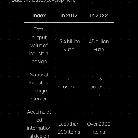
Index
In 2012
In 2022
Total
output
13.4 billion
45 billion
value of
yuan
yuan
industrial
design
National
2
113
Industrial
household
household
Design
s
s
Center
Accumulat
ed
Less than
Over 2000
internation
200 items
items
al design