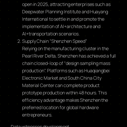
open in 2025, attracting enterprises such as
Deepwater Planning Institute and Huayang
International to settle in and promote the
implementation of AI+architecture and
AI+transportation scenarios.
Supply Chain “Shenzhen Speed”
Relying on the manufacturing cluster in the
Pearl River Delta, Shenzhen has achieved a full
chain closed-loop of “design sampling mass
production”. Platforms such as Huaqiangbei
Electronic Market and South China City
Material Center can complete product
prototype production within 48 hours. This
efficiency advantage makes Shenzhen the
preferred location for global hardware
entrepreneurs.
Data witnesses development