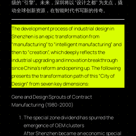
级的 “引擎”。未来，深圳将以 “设计之都” 为支点，撬
动全球创新资源，在智能时代书写新的传奇。
The development process of industrial design in
Shenzhen is an epic transformation from
“manufacturing” to “intelligent manufacturing” and
then to “creation”, which deeply reflects the
industrial upgrading and innovation breakthrough
since China’s reform and opening up. The following
presents the transformation path of this “City of
Design” from seven key dimensions:
Gene and Design Sprouts of Contract
Manufacturing (1980-2000)
The special zone dividend has spurred the
emergence of OEM clusters
After Shenzhen became an economic special